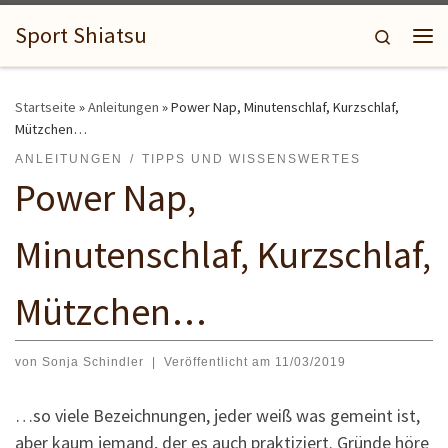
Zum Inhalt springen
Sport Shiatsu
Search
Me
Startseite
»
Anleitungen
»
Power Nap, Minutenschlaf, Kurzschlaf,
Mützchen…
ANLEITUNGEN
TIPPS UND WISSENSWERTES
Power Nap,
Minutenschlaf, Kurzschlaf,
Mützchen…
von
Sonja Schindler
|
Veröffentlicht am
11/03/2019
…so viele Bezeichnungen, jeder weiß was gemeint ist,
aber kaum jemand, der es auch praktiziert. Gründe höre