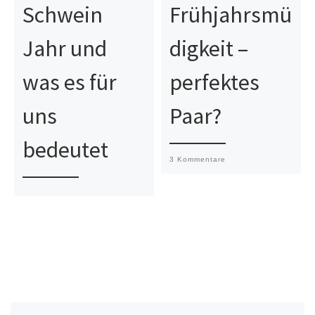
Schwein
Frühjahrsmü
Jahr und
digkeit –
was es für
perfektes
uns
Paar?
bedeutet
3 Kommentare