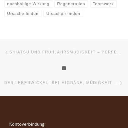
nachhaltige Wirkung
Regeneration
Teamwork
Ursache finden
Ursachen finden
Beitragsnavigation
Vorheriger Beitrag
SHIATSU UND FRÜHJAHRSMÜDIGKEIT – PERFEKTES PAAR?
ZURÜCK ZUR BEITRAGSL
Nä
DER LEBERWICKEL: BEI MIGRÄNE, MÜDIGKEIT UND ANDEREM ÜBEL
Kontoverbindung