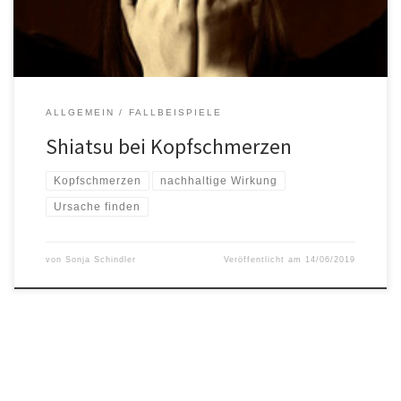
wiederkehrende […]
ALLGEMEIN
FALLBEISPIELE
Shiatsu bei Kopfschmerzen
Kopfschmerzen
nachhaltige Wirkung
Ursache finden
von
Sonja Schindler
Veröffentlicht am
14/06/2019